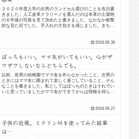
２０２０年度入学の次男のランドセル選びのことを先日書
きました。人工皮革クラリーノを選んだのは本革の土屋鞄
の６年後の写真を見て決めたと書きました。なかなか衝撃
的な見た目でした。手入れの大切さを感じました。きちん
と手入れをしてきれいに使っている...
2019.05.30
ぼっちもいい。ママ友がいてもいい。心がザ
ワザワしないならどちらでも。
以前、長男の幼稚園でママ友を作らなかったこと。次男の
ときにはママ友に囲まれて楽しく過ごしていること。そん
なことを書きました。私としてはぼっちのときはそれでい
いと思っていましたがママ友ができてからは情報を得られ
ることの有り難さをしみじみ感じマ...
2019.05.27
子供の近視。ミドリンＭを使ってみた結果
は…