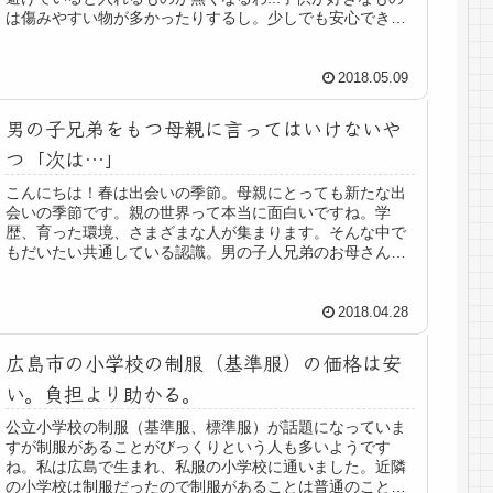
は傷みやすい物が多かったりするし。少しでも安心できる
対策はないかな？と考えていま...
2018.05.09
男の子兄弟をもつ母親に言ってはいけないや
つ「次は…」
こんにちは！春は出会いの季節。母親にとっても新たな出
会いの季節です。親の世界って本当に面白いですね。学
歴、育った環境、さまざまな人が集まります。そんな中で
もだいたい共通している認識。男の子人兄弟のお母さんを
見ると「次は女の子だね」と思ってい...
2018.04.28
広島市の小学校の制服（基準服）の価格は安
い。負担より助かる。
公立小学校の制服（基準服、標準服）が話題になっていま
すが制服があることがびっくりという人も多いようです
ね。私は広島で生まれ、私服の小学校に通いました。近隣
の小学校は制服だったので制服があることは普通のことだ