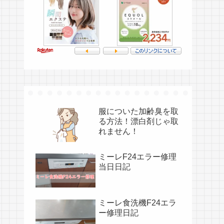
服についた加齢臭を取
る方法！漂白剤じゃ取
れません！
ミーレF24エラー修理
当日日記
ミーレ食洗機F24エラ
ー修理日記