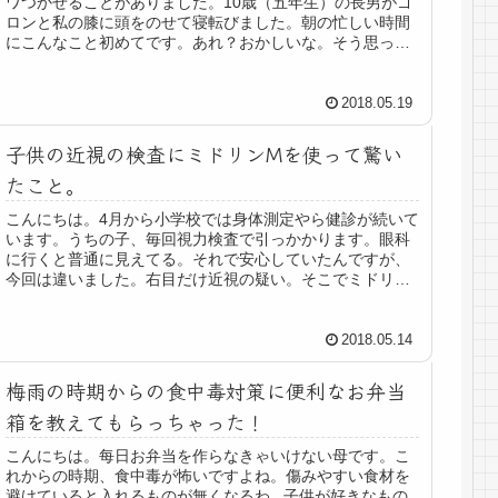
ワつかせることがありました。10歳（五年生）の長男がゴ
ロンと私の膝に頭をのせて寝転びました。朝の忙しい時間
にこんなこと初めてです。あれ？おかしいな。そう思って
「どうしたの？学校のこと？」と...
2018.05.19
子供の近視の検査にミドリンMを使って驚い
たこと。
こんにちは。4月から小学校では身体測定やら健診が続いて
います。うちの子、毎回視力検査で引っかかります。眼科
に行くと普通に見えてる。それで安心していたんですが、
今回は違いました。右目だけ近視の疑い。そこでミドリン
Ｍという目薬で近視かどうか検査...
2018.05.14
梅雨の時期からの食中毒対策に便利なお弁当
箱を教えてもらっちゃった！
こんにちは。每日お弁当を作らなきゃいけない母です。こ
れからの時期、食中毒が怖いですよね。傷みやすい食材を
避けていると入れるものが無くなるわ...子供が好きなもの