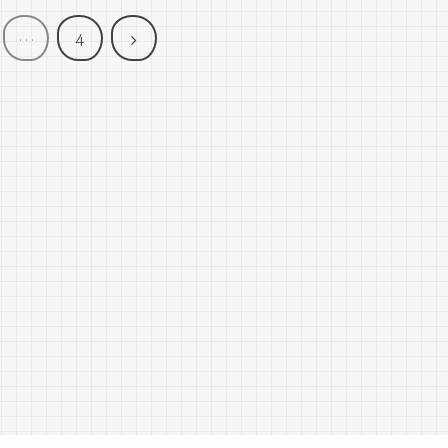
次
…
4
へ