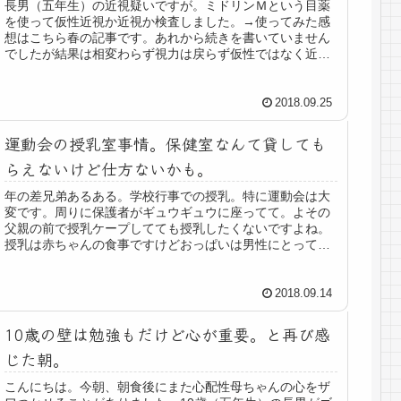
長男（五年生）の近視疑いですが。ミドリンＭという目薬
を使って仮性近視か近視か検査しました。→使ってみた感
想はこちら春の記事です。あれから続きを書いていません
でしたが結果は相変わらず視力は戻らず仮性ではなく近視
であるという結論に至りました。親...
2018.09.25
運動会の授乳室事情。保健室なんて貸しても
らえないけど仕方ないかも。
年の差兄弟あるある。学校行事での授乳。特に運動会は大
変です。周りに保護者がギュウギュウに座ってて。よその
父親の前で授乳ケープしてても授乳したくないですよね。
授乳は赤ちゃんの食事ですけどおっぱいは男性にとっては
性的なものですから。授乳なら見せ...
2018.09.14
10歳の壁は勉強もだけど心が重要。と再び感
じた朝。
こんにちは。今朝、朝食後にまた心配性母ちゃんの心をザ