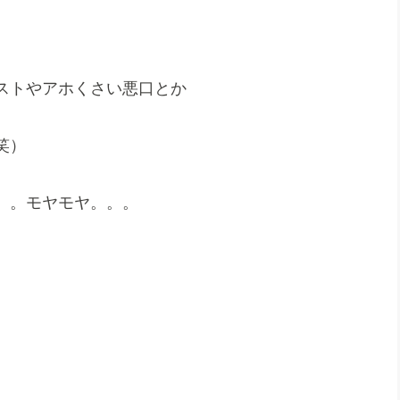
ストやアホくさい悪口とか
笑）
。。モヤモヤ。。。