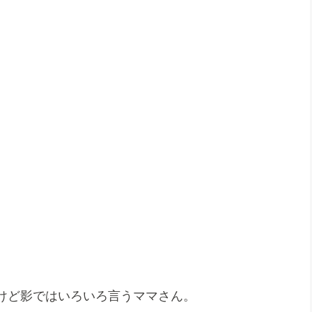
。
けど影ではいろいろ言うママさん。