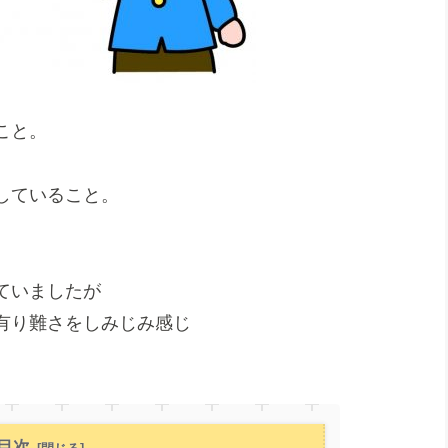
こと。
していること。
ていましたが
有り難さをしみじみ感じ
目次