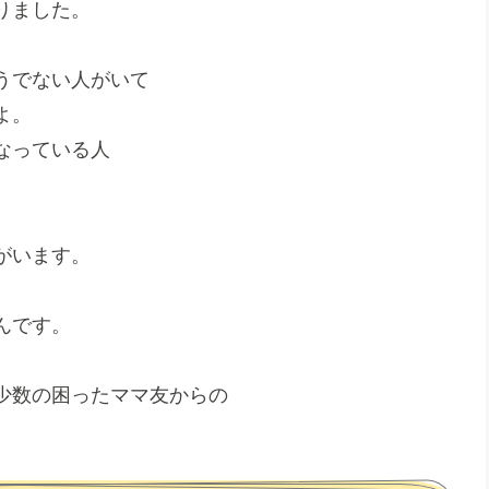
りました。
うでない人がいて
よ。
なっている人
がいます。
んです。
少数の困ったママ友からの