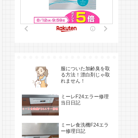
服についた加齢臭を取
る方法！漂白剤じゃ取
れません！
ミーレF24エラー修理
当日日記
ミーレ食洗機F24エラ
ー修理日記