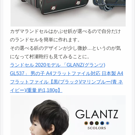
カザマランドセルはかぶせ鋲が選べるので自分だけ
のランドセルを簡単に作れます。
その選べる鋲のデザインが少し微妙…というのが気
になって村瀬鞄行も見てみることに。
ランドセル 2020モデル 「GLANZ(グランツ)
GL537」 男の子 A4フラットファイル対応 日本製 A4
フラットファイル【黒(ブラック)/マリンブルー(青 ネ
イビー)/重量 約1,180g】