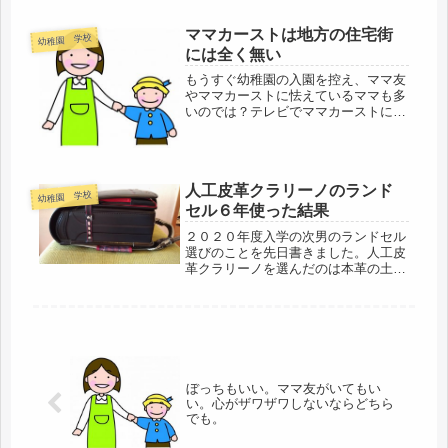
もたせるように」と言われています。
長男のときもそうだったので次男は2
ママカーストは地方の住宅街
幼稚園 学校
歳からエジソンの箸を使っていませ
には全く無い
ん。...
もうすぐ幼稚園の入園を控え、ママ友
やママカーストに怯えているママも多
いのでは？テレビでママカーストに関
するドラマや情報番組での取り上げら
れ方がちょっと。。。あれは普通の家
庭には関係ない世界の話です笑ママカ
ーストは地方には関係ない！くだらな
人工皮革クラリーノのランド
い...
幼稚園 学校
セル６年使った結果
２０２０年度入学の次男のランドセル
選びのことを先日書きました。人工皮
革クラリーノを選んだのは本革の土屋
鞄の６年後の写真を見て決めたと書き
ました。なかなか衝撃的な見た目でし
た。手入れの大切さを感じました。き
ちんと手入れをしてきれいに使ってい
る...
ぼっちもいい。ママ友がいてもい
い。心がザワザワしないならどちら
でも。