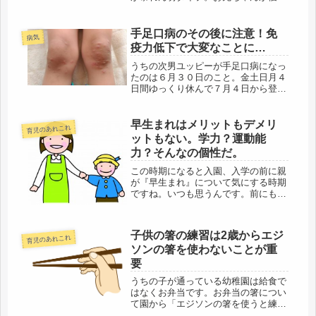
いから喧嘩なんかしないんでしょう？
なんてよく言われます。が、毎日毎日
毎日。。。。。。。。。。。喧嘩しな
手足口病のその後に注意！免
病気
い日なんて無い！！うちの年の差兄
疫力低下で大変なことに…
弟...
うちの次男ユッピーが手足口病になっ
たのは６月３０日のこと。金土日月４
日間ゆっくり休んで７月４日から登園
しました。手足口病に関しては情報が
溢れているので省略します。問題はそ
の後…とっても大変だったんです
早生まれはメリットもデメリ
育児のあれこれ
（汗）手足口病その後に再び発熱！し
ットもない。学力？運動能
かも下...
力？そんなの個性だ。
この時期になると入園、入学の前に親
が『早生まれ』について気にする時期
ですね。いつも思うんです。前にもこ
のような記事を書いたんだけど。早生
まれの幼稚園は2年保育がいいってこ
とは全然ないのよ4月生まれと比べて
子供の箸の練習は2歳からエジ
育児のあれこれ
どうする笑早生まれって損ですか？私
ソンの箸を使わないことが重
は...
要
うちの子が通っている幼稚園は給食で
はなくお弁当です。お弁当の箸につい
て園から「エジソンの箸を使うと練習
に時間がかかるので指穴のない躾箸を