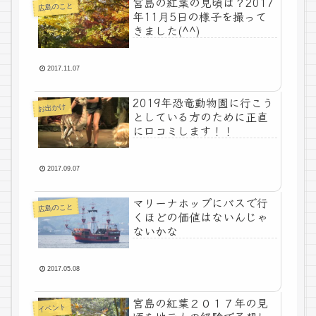
宮島の紅葉の見頃は？2017
広島のこと
年11月5日の様子を撮って
きました(^^)
2017.11.07
2019年恐竜動物園に行こう
お出かけ
としている方のために正直
に口コミします！！
2017.09.07
マリーナホップにバスで行
広島のこと
くほどの価値はないんじゃ
ないかな
2017.05.08
宮島の紅葉２０１７年の見
イベント