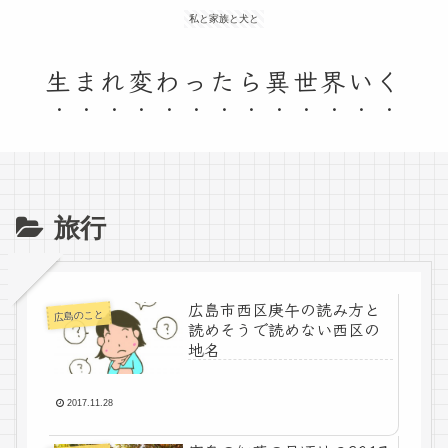
私と家族と犬と
生まれ変わったら異世界いく
旅行
広島市西区庚午の読み方と
広島のこと
読めそうで読めない西区の
地名
2017.11.28