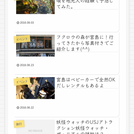
頃を地元人の経験で予想し
てみた。
2016.09.03
フクロウの森が宮島に！行
イベント
ってきたから写真付きでご
紹介します(^^)
2016.06.23
宮島はベビーカーで全然OK
イベント
だしレンタルもあるよ
2016.06.22
妖怪ウォッチのUSJアトラ
旅行
クション妖怪ウォッチ・
ザ・リアルの詳細は？