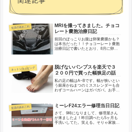
MRIを撮ってきました。チョコ
生活のあれこれ
レート嚢胞治療日記
前回のぽっこりお腹は卵巣嚢腫かも？
は本当だった！！チョコーレート嚢胞
治療日記で書いたとおり、8月に卵巣
嚢腫（チョコレート嚢胞）が10センチ
になったことが判明しました。今回は
MRIについて書いていこうと思いま
脱げないパンプスを楽天で３
す。まず、病気が発覚したクリニッ
ネットショッピング
ク...
２００円で買った幅狭足の話
私の足の幅はA~Bです。幅が狭いとい
う銀座かねまつのミススレンダーも合
わずコールハーンはガバガバ。お手頃
価格で脱げないパンプスは無いもの
か？そんなときに偶然出会った靴が最
高でした。幅狭足のパンプス選び。脱
ミーレF24エラー修理当日日記
生活のあれこれ
げない安いパンプスはこれ！じゃじゃ
さて、9時になりまして、修理屋さん
～...
が来ましたよ！昨日調べたら5ヶ月も
手洗いしてた。笑える。そりゃ家族全
員限界を感じるわ笑ミーレ食洗機の修
理体験談修理のおじ様（救世主なので