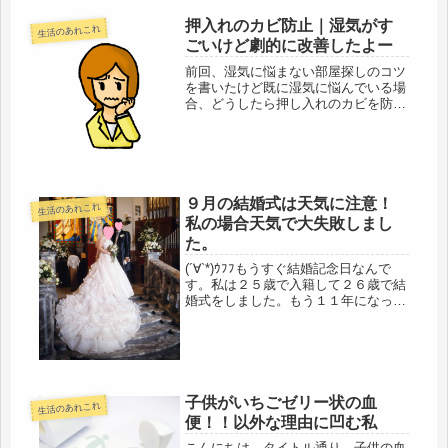
様付け）が手早く作業をしていくよ。
押入れのカビ防止｜湿気がす
生活のあれこれ
全面パネルを剥がした姿にびっくり。
ごいけど劇的に改善したよー
そ...
前回、湿気に悩まない部屋探しのコツ
を書いたけど既に湿気に悩んでいる場
合、どうしたら押し入れのカビを防止
できるのか？それをまとめようと思
う。私の旧居は借家。家の周りは舗装
されておらず水はけも悪い。雨が降れ
ば家の周りが池のようになった。掃出
窓の...
９月の結婚式は天気に注意！
生活のあれこれ
私の場合天気で大失敗しまし
た。
(´∀`*)ｳﾌﾌもうすぐ結婚記念日なんで
す。私は２５歳で入籍して２６歳で結
婚式をしました。もう１１年になっち
ゃいました。その間に子供二人が誕生
し、夫の両親が亡くなりました。結婚
した当初は早いと思ったりもしたけど
今となっては両親に孫を可愛が...
子供がいちごゼリー状の血
生活のあれこれ
便！！以外な理由に凹む私
こんにちは。タイトル通り、子供の血