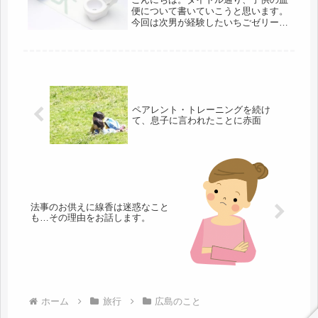
便について書いていこうと思います。
今回は次男が経験したいちごゼリーの
ような粘液の混じった血便について書
きます。4歳の子供が下痢と血便。痔
でもなく腸重積でもなかった。4月と5
月に2回もやってしまった血便(-_...
ペアレント・トレーニングを続け
て、息子に言われたことに赤面
法事のお供えに線香は迷惑なこと
も…その理由をお話します。
ホーム
旅行
広島のこと