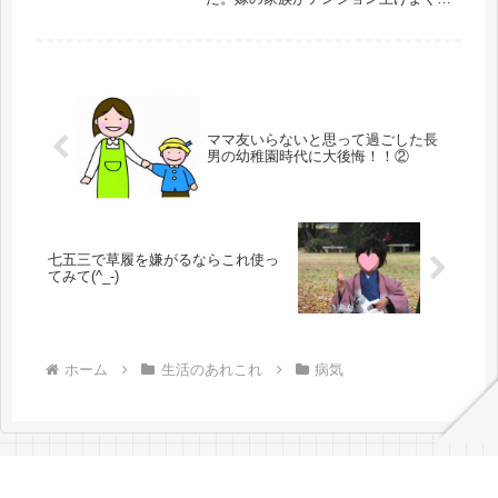
て、内孫なのに抱くことも写真を撮る
ことも出来なかったらしい。こりゃ大
変だ...お宮参りは両家別々が鉄則だな
両家がどれだけ仲良くしていても、
所...
ママ友いらないと思って過ごした長
男の幼稚園時代に大後悔！！②
七五三で草履を嫌がるならこれ使っ
てみて(^_-)
ホーム
生活のあれこれ
病気