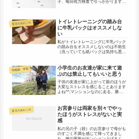
子、毎回視力検査で引っかかります。
眼科に行くと普通に見えてる。それで
安心していたんですが、今回は違いま
した。右目だけ近視の疑い。そこでミ
トイレトレーニングの踏み台
ドリンＭという目薬で近視かどうか検
育児のあれこれ
査...
に牛乳パックはオススメしな
い
私がトイレトレーニングに牛乳パック
の踏み台をオススメしないのは不衛生
（洗っていても紙パックは気持ち悪い
です）、邪魔、軽くて危なそう（角に
立ったら倒れそう）40～60本の牛乳パ
ックを集めるのが気が遠くなる。わが
小学生のお友達が家に来て遊
幼稚園 学校
家は牛乳の消費は週に1本。頑張っ...
ぶのは禁止してもいいと思う
子供の友達が家に上がって親のほうが
大変なストレスを感じることあります
よね^^;マンションなのに走る、勝手
に家のものを触るお菓子をねだる、食
べ散らかす。ほとんどの子はいい子な
んだけど一部の野放しな子供のために
お宮参りは両家を別々でやっ
育児のあれこれ
ストレスがたまってしまいます。子
たほうがストレスがないと実
供...
感
私の兄の子（姪）のお宮参りで母がも
のすごく不満を感じて帰ってきまし
た。嫁の家族がテンション上げまくっ