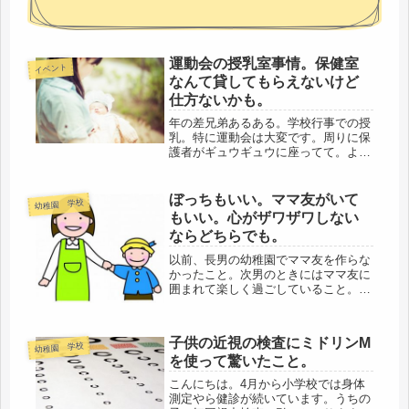
運動会の授乳室事情。保健室
イベント
なんて貸してもらえないけど
仕方ないかも。
年の差兄弟あるある。学校行事での授
乳。特に運動会は大変です。周りに保
護者がギュウギュウに座ってて。よそ
の父親の前で授乳ケープしてても授乳
したくないですよね。授乳は赤ちゃん
の食事ですけどおっぱいは男性にとっ
ぼっちもいい。ママ友がいて
幼稚園 学校
ては性的なものですから。授乳なら見
もいい。心がザワザワしない
せ...
ならどちらでも。
以前、長男の幼稚園でママ友を作らな
かったこと。次男のときにはママ友に
囲まれて楽しく過ごしていること。そ
んなことを書きました。私としてはぼ
っちのときはそれでいいと思っていま
したがママ友ができてからは情報を得
子供の近視の検査にミドリンM
られることの有り難さをしみじみ感じ
幼稚園 学校
を使って驚いたこと。
マ...
こんにちは。4月から小学校では身体
測定やら健診が続いています。うちの