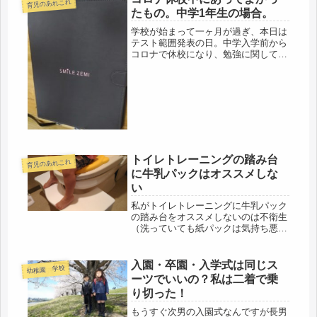
が多いです。大正生まれの私の祖母ま
育児のあれこれ
たもの。中学1年生の場合。
で「マ...
学校が始まって一ヶ月が過ぎ、本日は
テスト範囲発表の日。中学入学前から
コロナで休校になり、勉強に関しては
とても心配しました。でも、偶然にも
2月からタブレット学習を始めてい
て、それが涙が出るほど素晴らしかっ
た！！コロナ休校中に本当に役に立っ
たも...
トイレトレーニングの踏み台
育児のあれこれ
に牛乳パックはオススメしな
い
私がトイレトレーニングに牛乳パック
の踏み台をオススメしないのは不衛生
（洗っていても紙パックは気持ち悪い
です）、邪魔、軽くて危なそう（角に
立ったら倒れそう）40～60本の牛乳パ
ックを集めるのが気が遠くなる。わが
入園・卒園・入学式は同じス
幼稚園 学校
家は牛乳の消費は週に1本。頑張っ...
ーツでいいの？私は二着で乗
り切った！
もうすぐ次男の入園式なんですが長男