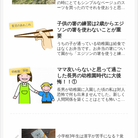
の時にとてもシンプルなベージュのス
ーツを買ったのでそれを使おうと思い
ます。長男の時は入園も入学も同じス
ーツでした。主役は子供なので変な格
好じゃなければ誰も覚えちゃいませ
子供の箸の練習は2歳からエジ
育児のあれこれ
ん。しかし、それでも気になるのが女
ソンの箸を使わないことが重
心で...
要
うちの子が通っている幼稚園は給食で
はなくお弁当です。お弁当の箸につい
て園から「エジソンの箸を使うと練習
に時間がかかるので指穴のない躾箸を
もたせるように」と言われています。
長男のときもそうだったので次男は2
ママ友いらないと思って過ご
幼稚園 学校
歳からエジソンの箸を使っていませ
した長男の幼稚園時代に大後
ん。...
悔！！①
長男が幼稚園に入園した頃の私は対人
恐怖で何も出来ませんでした。新しく
人間関係を築くことはとても怖いこと
でした。話しかけることも話しかけら
れることも苦手。どうしようもなく心
臓が壊れそうになるのを耐えるだけで
した。参観日すら夫と二人でないと行
け...
小学校3年生は漢字が苦手になる？覚